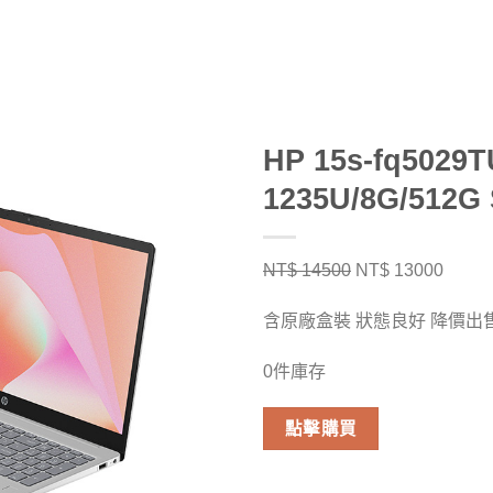
HP 15s-fq502
1235U/8G/512G
NT$
14500
NT$
13000
含原廠盒裝 狀態良好 降價出
0件庫存
點擊購買