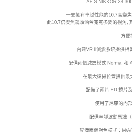
AF-S NIKKOR 28-3
一支擁有卓越性能的10.7高變焦倍
此10.7倍變焦鏡頭涵蓋寬寬多變的視角
方便
內建VR II減震系統提供
配備兩個減震模式 Normal 和
在最大遠攝位置提供最大
配備了兩片 ED 鏡
使用了尼康的內
配備寧靜波動馬達（
配備兩個對焦模式：M/A(