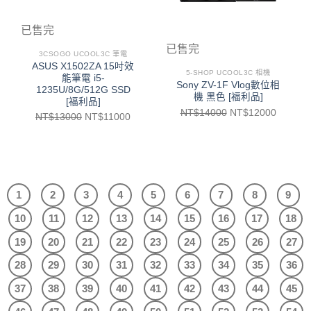
已售完
已售完
3CSOGO UCOOL3C 筆電
ASUS X1502ZA 15吋效
5-SHOP UCOOL3C 相機
能筆電 i5-
Sony ZV-1F Vlog數位相
1235U/8G/512G SSD
機 黑色 [福利品]
[福利品]
NT$
14000
NT$
12000
NT$
13000
NT$
11000
1
2
3
4
5
6
7
8
9
10
11
12
13
14
15
16
17
18
19
20
21
22
23
24
25
26
27
28
29
30
31
32
33
34
35
36
37
38
39
40
41
42
43
44
45