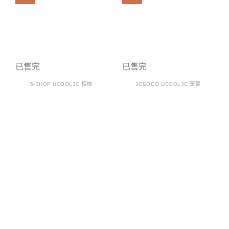
已售完
已售完
5-SHOP UCOOL3C 相機
3CSOGO UCOOL3C 筆電
Nikon D7200+AF-S DX
ASUS FX506HEB 15吋
18-140mm F3.5-5.6G
電競筆電 i7-
ED VR [福利品]
11800H/16G/512G
SSD/RTX3050Ti [福利
NT$
16500
NT$
15000
品]
NT$
20500
NT$
18500
1
2
3
4
5
6
7
8
9
10
11
12
13
14
15
16
17
18