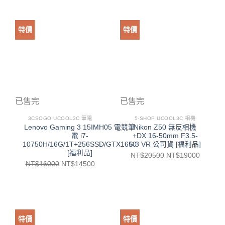
特價
特價
已售完
已售完
3CSOGO UCOOL3C 筆電
5-SHOP UCOOL3C 相機
Lenovo Gaming 3 15IMH05 電競筆
Nikon Z50 無反相機
電 i7-
+DX 16-50mm F3.5-
10750H/16G/1T+256SSD/GTX1650
6.3 VR 公司貨 [福利品]
[福利品]
NT$
20500
NT$
19000
NT$
16000
NT$
14500
特價
特價