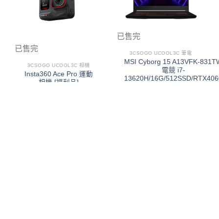
已售完
已售完
3CSOGO UCOOL3C 筆電
MSI Cyborg 15 A13VFK-831T
3CSOGO UCOOL3C 相機
電競 i7-
Insta360 Ace Pro 運動
13620H/16G/512SSD/RTX406
相機 [福利品]
[福利品]
NT$
11500
NT$
10500
NT$
30000
NT$
28000
1
2
3
4
5
6
7
8
9
10
11
12
13
14
15
16
17
18
19
20
21
22
23
24
25
26
27
28
29
30
31
32
33
34
35
36
37
38
39
40
41
42
43
44
45